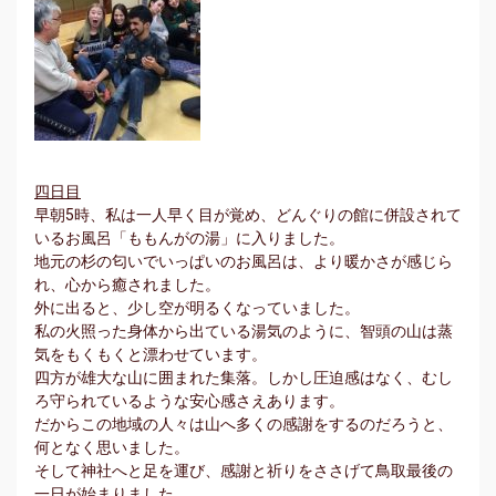
四日目
早朝5時、私は一人早く目が覚め、どんぐりの館に併設されて
いるお風呂「ももんがの湯」に入りました。
地元の杉の匂いでいっぱいのお風呂は、より暖かさが感じら
れ、心から癒されました。
外に出ると、少し空が明るくなっていました。
私の火照った身体から出ている湯気のように、智頭の山は蒸
気をもくもくと漂わせています。
四方が雄大な山に囲まれた集落。しかし圧迫感はなく、むし
ろ守られているような安心感さえあります。
だからこの地域の人々は山へ多くの感謝をするのだろうと、
何となく思いました。
そして神社へと足を運び、感謝と祈りをささげて鳥取最後の
一日が始まりました。