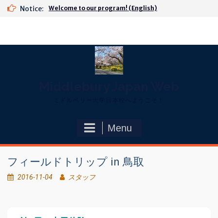
Skip
Notice:
Welcome to our program! (English)
to
content
Middlebury Japan Web
ミドルベリー大学日本校へようこそ！
Menu
フィールドトリップ in 鳥取
2016-11-04
スタッフ