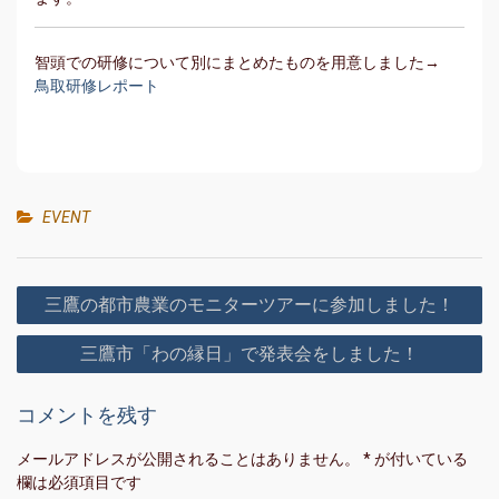
智頭での研修について別にまとめたものを用意しました→
鳥取研修レポート
EVENT
投
三鷹の都市農業のモニターツアーに参加しました！
稿
三鷹市「わの縁日」で発表会をしました！
ナ
ビ
コメントを残す
ゲ
ー
メールアドレスが公開されることはありません。
*
が付いている
欄は必須項目です
シ