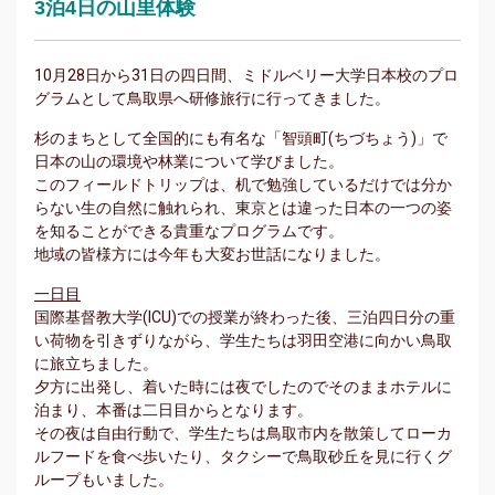
3泊4日の山里体験
10月28日から31日の四日間、ミドルベリー大学日本校のプロ
グラムとして鳥取県へ研修旅行に行ってきました。
杉のまちとして全国的にも有名な「智頭町(ちづちょう)」で
日本の山の環境や林業について学びました。
このフィールドトリップは、机で勉強しているだけでは分か
らない生の自然に触れられ、東京とは違った日本の一つの姿
を知ることができる貴重なプログラムです。
地域の皆様方には今年も大変お世話になりました。
一日目
国際基督教大学(ICU)での授業が終わった後、三泊四日分の重
い荷物を引きずりながら、学生たちは羽田空港に向かい鳥取
に旅立ちました。
夕方に出発し、着いた時には夜でしたのでそのままホテルに
泊まり、本番は二日目からとなります。
その夜は自由行動で、学生たちは鳥取市内を散策してローカ
ルフードを食べ歩いたり、タクシーで鳥取砂丘を見に行くグ
ループもいました。