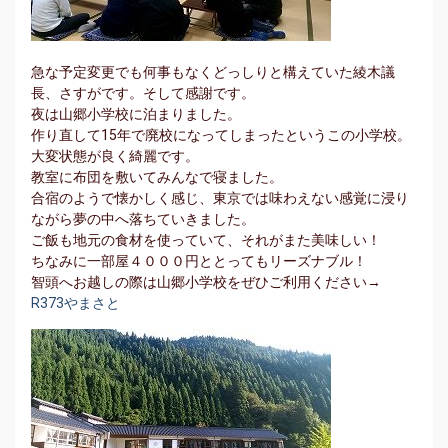
急な予定変更でも何事もなくどっしりと構えていた綾木議
長、さすがです。そして感謝です。
夜は山郷小学校に泊まりました。
作り直して15年で廃校になってしまったというこの小学校。
大変状態が良く綺麗です。
教室に布団を敷いてみんなで寝ました。
合宿のようで懐かしく感じ、東京では味わえない感覚に浸り
ながら夢の中へ落ちていきました。
ご飯も地元の食材を使っていて、それがまた美味しい！
ちなみに一部屋４０００円ととってもリーズナブル！
智頭へお越しの際は山郷小学校をぜひご利用ください→
R373やまさと