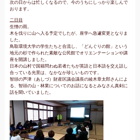
次の日からは忙しくなるので、今のうちにしっかり楽しんで
おります。
二日目
生憎の雨。
木を伐りに山へ入る予定でしたが、座学へ急遽変更となりま
した。
鳥取環境大学の学生たちと合流し、「どんぐりの館」という
地元の杉で作られた素敵な公民館でオリエンテーションや講
座を開講しました。
日本の山村で国籍問わぬ若者たちが英語と日本語を交え話し
合っている光景は、なかなか珍しいものです。
智頭の芦津（あしづ）財産区議会議長の綾木章太郎さんによ
る、智頭の山・林業についてのお話になるとみなさん真剣に
話を聞いていました。