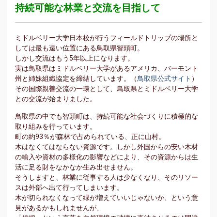
持続可能な林業と交流を目指して
ミドルベリー大学日本校が行うフィールドトリップの場所と
しては最も遠い位置にある鳥取県智頭町。
しかし交流はもう5年以上になります。
実は鳥取県はミドルベリー大学があるアメリカ、バーモント
州と姉妹組織協定を締結しています。（
鳥取県公式サイト
）
その国際親善交流の一環として、鳥取県とミドルベリー大学
との交流が始まりました。
鳥取県の中でも智頭町は、持続可能な社会づくりに積極的な
取り組みを行っています。
町の約93％が森林で占められている、正に山村。
木はなくてはならない資源です。しかし外国からの安い木材
の輸入や資材の多様化の影響などにより、その資源からは生
活に足る財をなかなか生み出せません。
そうしますと、林業に従事する人は少なくなり、そのリソー
スは外部へ出て行ってしまいます。
木が切られなくなって緑が増えていいじゃないか、という意
見があるかもしれませんが、