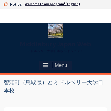
Skip
Notice:
Welcome to our program! (English)
to
content
Middlebury Japan Web
ミドルベリー大学日本校へようこそ！
Menu
智頭町（鳥取県）とミドルベリー大学日
本校