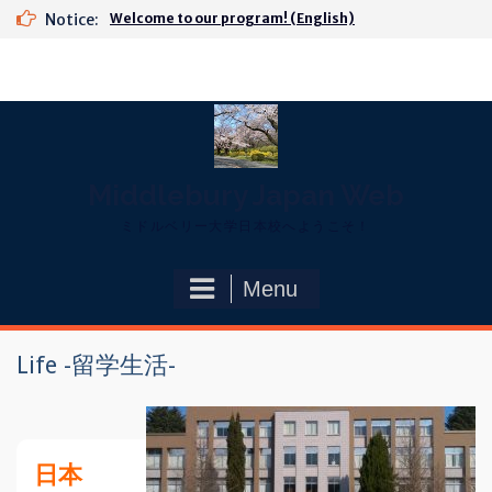
Skip
Notice:
Welcome to our program! (English)
to
content
Middlebury Japan Web
ミドルベリー大学日本校へようこそ！
Menu
Life -留学生活-
日本