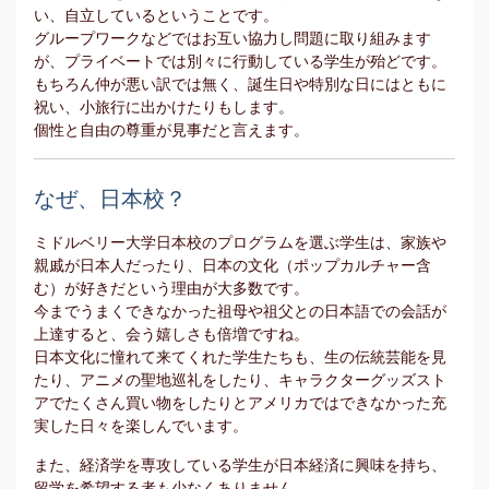
い、自立しているということです。
グループワークなどではお互い協力し問題に取り組みます
が、プライベートでは別々に行動している学生が殆どです。
もちろん仲が悪い訳では無く、誕生日や特別な日にはともに
祝い、小旅行に出かけたりもします。
個性と自由の尊重が見事だと言えます。
なぜ、日本校？
ミドルベリー大学日本校のプログラムを選ぶ学生は、家族や
親戚が日本人だったり、日本の文化（ポップカルチャー含
む）が好きだという理由が大多数です。
今までうまくできなかった祖母や祖父との日本語での会話が
上達すると、会う嬉しさも倍増ですね。
日本文化に憧れて来てくれた学生たちも、生の伝統芸能を見
たり、アニメの聖地巡礼をしたり、キャラクターグッズスト
アでたくさん買い物をしたりとアメリカではできなかった充
実した日々を楽しんでいます。
また、経済学を専攻している学生が日本経済に興味を持ち、
留学を希望する者も少なくありません。