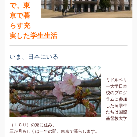
で、東
京で暮
らす充
実した学生生活
いま、日本にいる
ミドルベリ
ー大学日本
校のプログ
ラムに参加
した留学生
たちは国際
基督教大学
（ＩＣＵ）の寮に住み、
三か月もしくは一年の間、東京で暮らします。