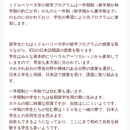
ミドルベリー大学の留学プログラムは一学期制（春学期か秋
学期の約三か月）のものと一年制（秋学期から夏学期まで）
のものに分かれており、学生の希望により当プログラムに参
加します。
留学生たちはミドルベリー大学の留学プログラムの授業を取
りながら、ICUの日本語開講の授業を取ります。
学生はみんな基本的にリベラルアーツカレッジから参加して
いますので、専攻も多方面に分かれています。
それぞれ自分の専攻分野や興味のある分野の授業を選択し、
日本人学生と同様、日本語で授業を受け、課題に取り組みま
す。
一学期制と一年制では住む寮も違います。
一学期制の学生たちは短期留学生用の寮に住みます。
ホテルの様に綺麗な部屋ですが、自炊はしにくいようです。
一年制の学生たちが住む寮はＩＣＵ生と一緒の寮で、日本人
学生との共同生活を営みます。
自炊もできるようになっており、ここにきて初めて自炊を経
験する学生も多いようです。