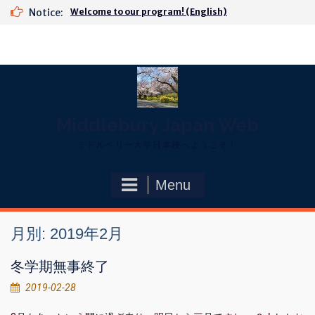
Skip
Notice:
Welcome to our program! (English)
to
content
Middlebury Japan Web
ミドルベリー大学日本校へようこそ！
Menu
月別: 2019年2月
冬学期無事終了
2019-02-28