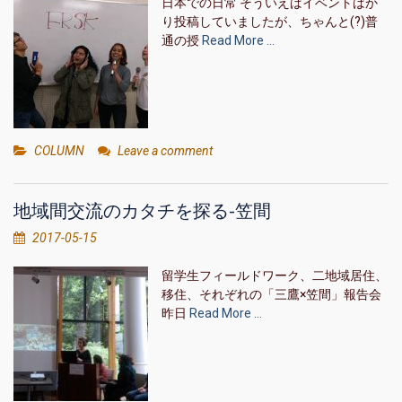
日本での日常 そういえばイベントばか
り投稿していましたが、ちゃんと(?)普
通の授
Read More …
COLUMN
Leave a comment
地域間交流のカタチを探る-笠間
2017-05-15
留学生フィールドワーク、二地域居住、
移住、それぞれの「三鷹×笠間」報告会‬
昨日
Read More …