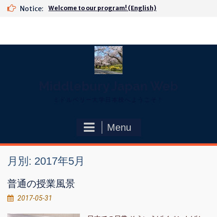
Skip
Notice:
Welcome to our program! (English)
to
content
Middlebury Japan Web
ミドルベリー大学日本校へようこそ！
Menu
月別: 2017年5月
普通の授業風景
2017-05-31