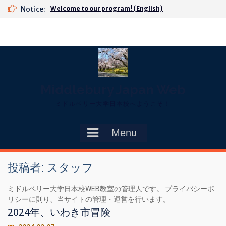
Skip
Notice:
Welcome to our program! (English)
to
content
Middlebury Japan Web
ミドルベリー大学日本校へようこそ！
Menu
投稿者:
スタッフ
ミドルベリー大学日本校WEB教室の管理人です。 プライバシーポ
リシーに則り、当サイトの管理・運営を行います。
2024年、いわき市冒険