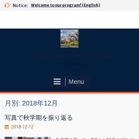
Skip
Notice:
Welcome to our program! (English)
to
content
Middlebury Japan Web
ミドルベリー大学日本校へようこそ！
Menu
月別: 2018年12月
写真で秋学期を振り返る
2018-12-12