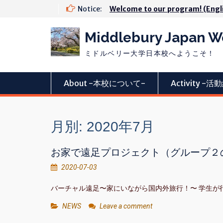
Skip
Notice:
Welcome to our program! (Engl
to
content
Middlebury Japan 
ミドルベリー大学日本校へようこそ！
About -本校について-
Activity -
月別: 2020年7月
お家で遠足プロジェクト（グループ２
2020-07-03
バーチャル遠足〜家にいながら国内外旅行！〜 学生が
NEWS
Leave a comment