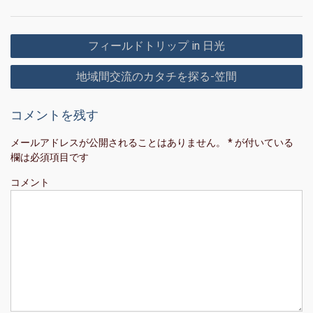
投
フィールドトリップ in 日光
稿
地域間交流のカタチを探る-笠間
ナ
ビ
コメントを残す
ゲ
ー
メールアドレスが公開されることはありません。
*
が付いている
欄は必須項目です
シ
ョ
コメント
ン