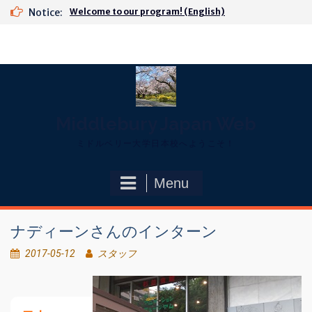
Skip
Notice:
Welcome to our program! (English)
to
content
Middlebury Japan Web
ミドルベリー大学日本校へようこそ！
Menu
ナディーンさんのインターン
2017-05-12
スタッフ