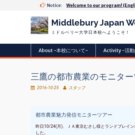
Skip
Notice:
Welcome to our program! (Engl
to
content
Middlebury Japan 
ミドルベリー大学日本校へようこそ！
About -本校について-
Activity -
三鷹の都市農業のモニター
2016-10-25
スタッフ
都市農業魅力発信モニターツアー
昨日10/24(月)、ＪＡ東京むさし様とランドブレ
した。