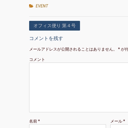
EVENT
投
オフィス便り 第４号
稿
コメントを残す
ナ
メールアドレスが公開されることはありません。
*
が
ビ
ゲ
コメント
ー
シ
ョ
ン
名前
*
メール
*