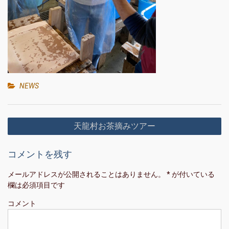
NEWS
投
天龍村お茶摘みツアー
稿
ナ
コメントを残す
ビ
メールアドレスが公開されることはありません。
*
が付いている
ゲ
欄は必須項目です
ー
コメント
シ
ョ