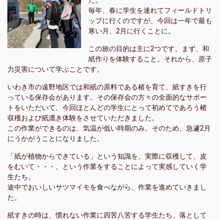
た。
毎年、春に学生を連れてフィールドトリ
ップに行くのですが、今回は一年で最も
寒い月、2月に行くことに。
この旅の目的は主に2つです。まず、和
紙作りを体験すること。それから、原子
力災害について学ぶことです。
いわき市の遠野地区では和紙の原料である楮を育て、紙すきを行
っている保存会があります。その保存会の方々の全面的なサポー
トをいただいて、今回ほとんどの学生にとって初めてであろう楮
収穫および紙漉き体験をさせていただきました。
この作業ができるのは、気温が低い時期のみ。そのため、急遽2月
にうかがうことになりました。
「紙が植物からできている」という知識を、実際に収穫して、皮
をむいて・・・、という作業をすることによって実感していく学
生たち。
途中でおいしいサツマイモを食べながら、作業を進めていきまし
た。
紙すきの時は、慣れない作業に四苦八苦する学生たち。落として