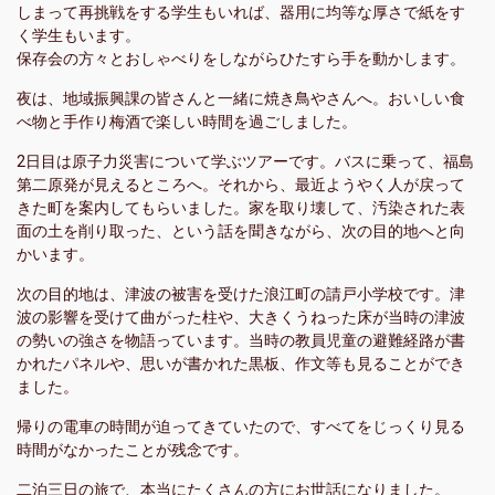
しまって再挑戦をする学生もいれば、器用に均等な厚さで紙をす
く学生もいます。
保存会の方々とおしゃべりをしながらひたすら手を動かします。
夜は、地域振興課の皆さんと一緒に焼き鳥やさんへ。おいしい食
べ物と手作り梅酒で楽しい時間を過ごしました。
2日目は原子力災害について学ぶツアーです。バスに乗って、福島
第二原発が見えるところへ。それから、最近ようやく人が戻って
きた町を案内してもらいました。家を取り壊して、汚染された表
面の土を削り取った、という話を聞きながら、次の目的地へと向
かいます。
次の目的地は、津波の被害を受けた浪江町の請戸小学校です。津
波の影響を受けて曲がった柱や、大きくうねった床が当時の津波
の勢いの強さを物語っています。当時の教員児童の避難経路が書
かれたパネルや、思いが書かれた黒板、作文等も見ることができ
ました。
帰りの電車の時間が迫ってきていたので、すべてをじっくり見る
時間がなかったことが残念です。
二泊三日の旅で、本当にたくさんの方にお世話になりました。