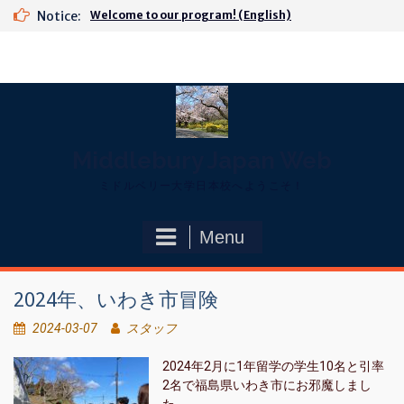
Skip
Notice:
Welcome to our program! (English)
to
content
Middlebury Japan Web
ミドルベリー大学日本校へようこそ！
Menu
2024年、いわき市冒険
2024-03-07
スタッフ
2024年2月に1年留学の学生10名と引率
2名で福島県いわき市にお邪魔しまし