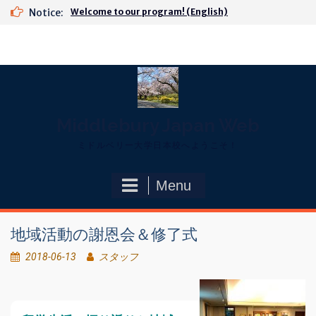
Skip
Notice:
Welcome to our program! (English)
to
content
Middlebury Japan Web
ミドルベリー大学日本校へようこそ！
Menu
地域活動の謝恩会＆修了式
2018-06-13
スタッフ