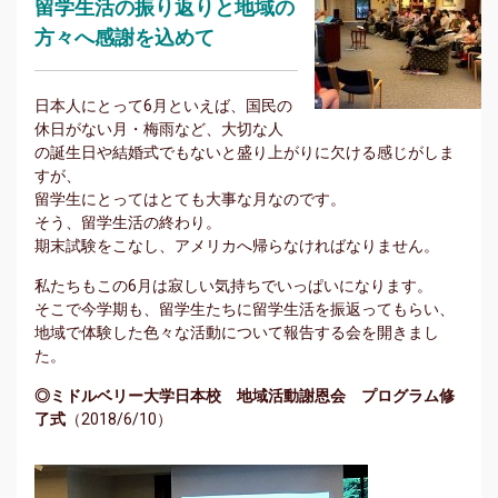
留学生活の振り返りと地域の
方々へ感謝を込めて
日本人にとって6月といえば、国民の
休日がない月・梅雨など、大切な人
の誕生日や結婚式でもないと盛り上がりに欠ける感じがしま
すが、
留学生にとってはとても大事な月なのです。
そう、留学生活の終わり。
期末試験をこなし、アメリカへ帰らなければなりません。
私たちもこの6月は寂しい気持ちでいっぱいになります。
そこで今学期も、留学生たちに留学生活を振返ってもらい、
地域で体験した色々な活動について報告する会を開きまし
た。
◎ミドルベリー大学日本校 地域活動謝恩会 プログラム修
了式
（2018/6/10）