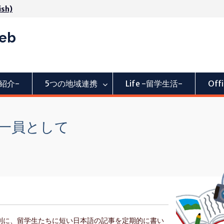
ish)
Web
活動紹介-
5つの地域連携
Life -留学生活-
Of
一員として
別に、留学生たちに短い日本語の記事を定期的に書い