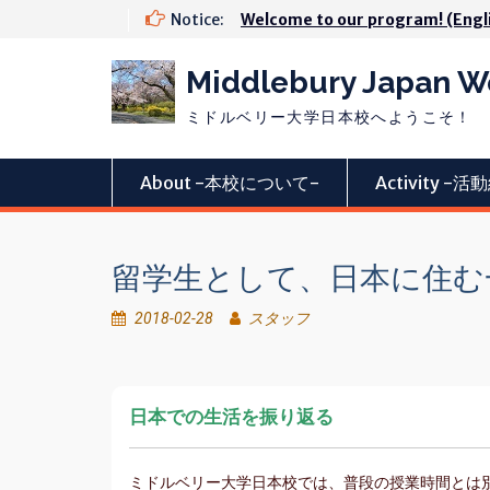
Skip
Notice:
Welcome to our program! (Engl
to
content
Middlebury Japan 
ミドルベリー大学日本校へようこそ！
About -本校について-
Activity -
留学生として、日本に住む
2018-02-28
スタッフ
日本での生活を振り返る
ミドルベリー大学日本校では、普段の授業時間とは