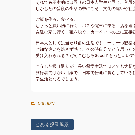
それでも基本的には周りの日本人学生と同じ、普段
しかしその普段の生活の中にこそ、文化の違いや社
ご飯を作る、食べる。
ちょっと買い物に行く、バスや電車に乗る、店を選
友達の家に行く、靴を脱ぐ、カーペットの上に直接
日本人としては当たり前の生活でも、一つ一つ観察
些細な違いを逃さず感じ、その時自分がどう思った
受け入れられる？だめ？むしろGood？もっといい
こうした振り返りが、長い留学生活ではとても大切
旅行者ではない目線で、日本で普通に暮らしている
学生活となるでしょう。
COLUMN
投
とある授業風景
稿