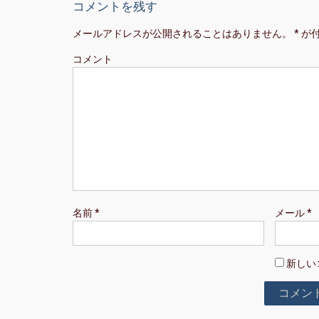
コメントを残す
ナ
メールアドレスが公開されることはありません。
*
が
ビ
ゲ
コメント
ー
シ
ョ
ン
名前
*
メール
*
新しい