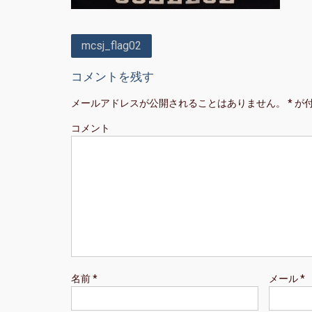
投
mcsj_flag02
稿
コメントを残す
ナ
メールアドレスが公開されることはありません。
*
が
ビ
ゲ
コメント
ー
シ
ョ
ン
名前
*
メール
*