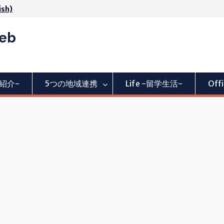
ish)
Web
活動紹介-
5つの地域連携
Life -留学生活-
Of