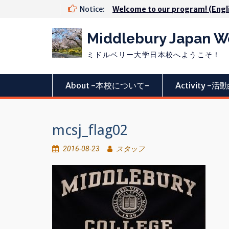
Skip
Notice:
Welcome to our program! (Engl
to
content
Middlebury Japan 
ミドルベリー大学日本校へようこそ！
About -本校について-
Activity -
mcsj_flag02
2016-08-23
スタッフ