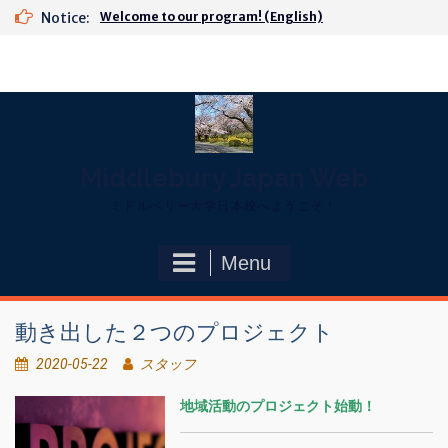
Skip
Notice:
Welcome to our program! (English)
to
content
Middlebury Japan Web
ミドルベリー大学日本校へようこそ！
Menu
動き出した２つのプロジェクト
2020-05-22
スタッフ
地域活動のプロジェクト始動！