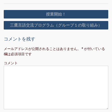
投
授業開始！
稿
三鷹言語交流プログラム（グループ１の取り組み）
ナ
ビ
コメントを残す
ゲ
ー
メールアドレスが公開されることはありません。
*
が付いている
欄は必須項目です
シ
ョ
コメント
ン