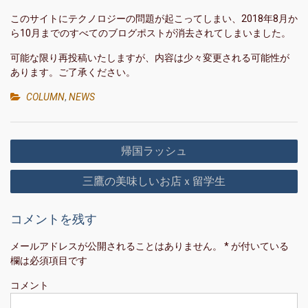
このサイトにテクノロジーの問題が起こってしまい、2018年8月か
ら10月までのすべてのブログポストが消去されてしまいました。
可能な限り再投稿いたしますが、内容は少々変更される可能性が
あります。ご了承ください。
COLUMN
,
NEWS
投
帰国ラッシュ
稿
三鷹の美味しいお店ｘ留学生
ナ
ビ
コメントを残す
ゲ
ー
メールアドレスが公開されることはありません。
*
が付いている
欄は必須項目です
シ
ョ
コメント
ン