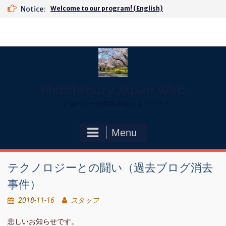
Skip
Notice:
Welcome to our program! (English)
to
content
Middlebury Japan Web
ミドルベリー大学日本校へようこそ！
Menu
テクノロジーとの闘い（過去ブログ消去
事件）
2018-11-16
スタッフ
悲しいお知らせです。